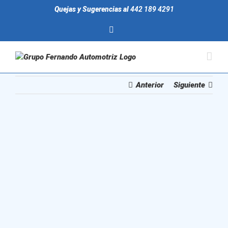
Saltar
Quejas y Sugerencias al
442 189 4291
al
contenido
facebook
Anterior
Siguiente
Ver
imagen
más
grande