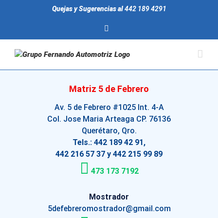
Saltar
Quejas y Sugerencias al
442 189 4291
al
contenido
facebook
Matriz 5 de Febrero
Av. 5 de Febrero #1025 Int. 4-A
Col. Jose Maria Arteaga CP. 76136
Querétaro, Qro.
Tels.: 442 189 42 91,
442 216 57 37 y 442 215 99 89
473 173 7192
Mostrador
5defebreromostrador@gmail.com