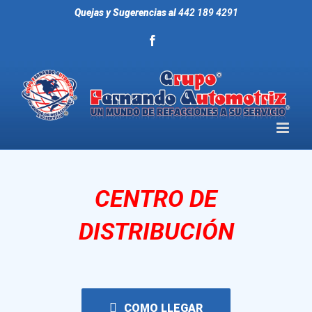
Saltar
Quejas y Sugerencias al
442 189 4291
al
contenido
facebook
CENTRO DE
DISTRIBUCIÓN
COMO LLEGAR