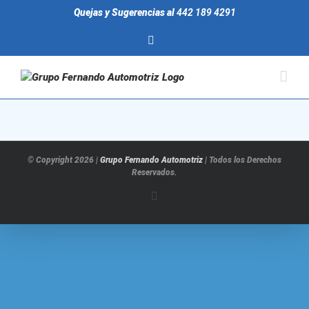
Saltar
Quejas y Sugerencias al
442 189 4291
al
contenido
facebook
© Copyright
2026 |
Grupo Fernando Automotriz
| Todos los Derechos
Reservados.
facebook