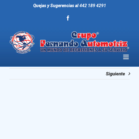
Saltar
Quejas y Sugerencias al
442 189 4291
al
contenido
facebook
Siguiente
Ver
imagen
más
grande